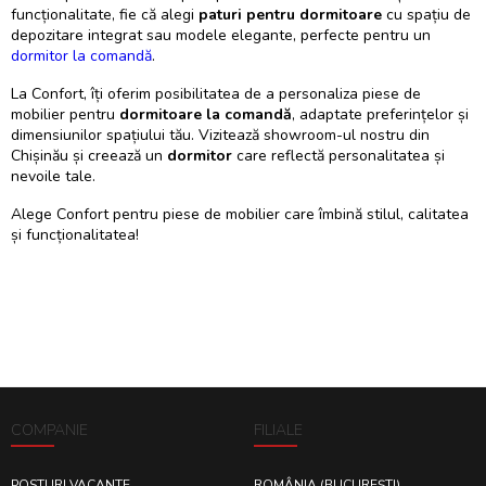
funcționalitate, fie că alegi
paturi pentru dormitoare
cu spațiu de
depozitare integrat sau modele elegante, perfecte pentru un
dormitor la comandă
.
La Confort, îți oferim posibilitatea de a personaliza piese de
mobilier pentru
dormitoare la comandă
, adaptate preferințelor și
dimensiunilor spațiului tău. Vizitează showroom-ul nostru din
Chișinău și creează un
dormitor
care reflectă personalitatea și
nevoile tale.
Alege Confort pentru piese de mobilier care îmbină stilul, calitatea
și funcționalitatea!
COMPANIE
FILIALE
POSTURI VACANTE
ROMÂNIA (BUCUREȘTI)