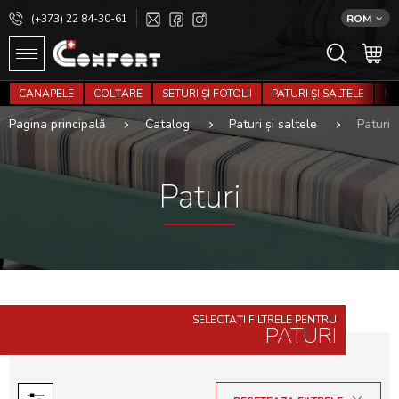
(+373) 22 84-30-61
ROM
CANAPELE
COLȚARE
SETURI ȘI FOTOLII
PATURI ȘI SALTELE
MO
Pagina principală
Catalog
Paturi și saltele
Paturi
Paturi
SELECTAȚI FILTRELE PENTRU
PATURI