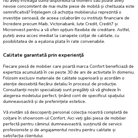
Nu aveți întreaga sumă disponibilă la moment sau poate aveți
nevoie concomitent de mai multe piese de mobilă și cheltuiala este
semnificativă? Înțelegem că achiziția mobilierului reprezintă o
investiție serioasă, de aceea colaborăm cu instituții financiare de
încredere precum Maib, Victoriabank, Iute Credit, Credit7 și
Microinvest pentru a vă oferi opțiuni flexibile de creditare. Astfel,
puteți avea acces imediat la
canapele colțar
de calitate, cu
posibilitatea de a eșalona plata în rate convenabile.
Calitate garantată prin experiență
Fiecare piesă de mobilier care poartă marca Confort beneficiază de
expertiza acumulată în cei peste 30 de ani de activitate în domeniu.
Folosim exclusiv materiale de calitate superioară și acordăm o
atenție deosebită fiecărui detaliu în procesul de producție.
Consultanții noștri specializați sunt pregătiți să vă ghideze în
alegerea modelului perfect, ținând cont de specificul spațiului
dumneavoastră și de preferințele estetice.
Vă invităm să descoperiți personal colecția noastră completă de
colțare în showroom-ul Confort. Aici veți găsi piesa de mobilier
perfectă pentru căminul dumneavoastră, susținută de servicii
profesioniste și de angajamentul nostru pentru calitate și
satisfacția clientului.