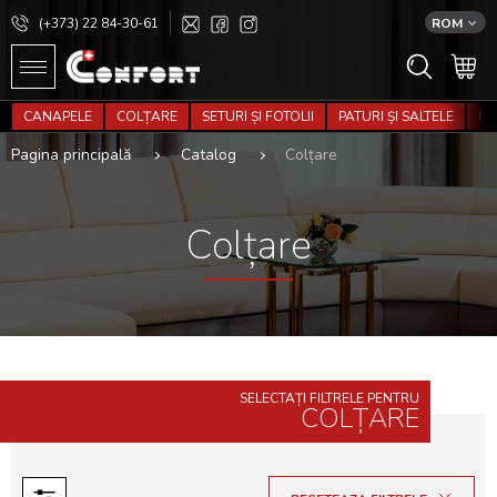
(+373) 22 84-30-61
ROM
CANAPELE
COLȚARE
SETURI ȘI FOTOLII
PATURI ȘI SALTELE
MO
Pagina principală
Catalog
Colțare
Colțare
SELECTAȚI FILTRELE PENTRU
COLȚARE