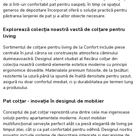
de zi într-un confortabil pat pentru oaspeți, în timp ce spațiul
generos de depozitare încorporat oferă o soluție practică pentru
păstrarea lenjeriei de pat și a altor obiecte necesare.
Explorează colecția noastră vastă de colțare pentru
living
Sortimentul de
colțare pentru living
de la Confort include piese
centrale în jurul cărora se construiește atmosfera căminului
dumneavoastră. Designul atent studiat al fiecărui
colțar
din
colecția noastră combină elemente estetice moderne cu principii
ergonomice dovedite. Materialele premium folosite, de la țesături
rezistente la uzură până la spumă de înaltă densitate pentru șezut,
asigură nu doar confortul imediat, ci și durabilitatea pe termen lung
a produsului.
Pat colțar - inovație în designul de mobilier
Conceptul de
pat colțar
reprezintă una dintre cele mai ingenioase
soluții pentru apartamentele moderne. Acest mobilier
multifuncțional servește perfect atât ca piesă elegantă de living pe
timpul zilei, cât și ca pat confortabil pentru odihnă. Designul nostru
inovator include sisteme de depozitare integrate și mecanisme de