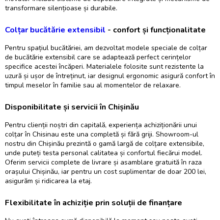
transformare silențioase și durabile.
Colțar bucătărie extensibil
- confort și funcționalitate
Pentru spațiul bucătăriei, am dezvoltat modele speciale de
colțar
de bucătărie extensibil
care se adaptează perfect cerințelor
specifice acestei încăperi. Materialele folosite sunt rezistente la
uzură și ușor de întreținut, iar designul ergonomic asigură confort în
timpul meselor în familie sau al momentelor de relaxare.
Disponibilitate și servicii în Chișinău
Pentru clienții noștri din capitală, experiența achiziționării unui
colțar în Chisinau
este una completă și fără griji. Showroom-ul
nostru din Chișinău prezintă o gamă largă de
colțare extensibile
,
unde puteți testa personal calitatea și confortul fiecărui model.
Oferim servicii complete de livrare și asamblare gratuită în raza
orașului Chișinău, iar pentru un cost suplimentar de doar 200 lei,
asigurăm și ridicarea la etaj.
Flexibilitate în achiziție prin soluții de finanțare