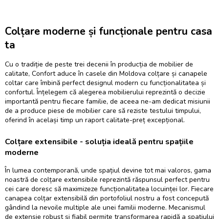
Colțare moderne și funcționale pentru casa
ta
Cu o tradiție de peste trei decenii în producția de mobilier de
calitate, Confort aduce în casele din Moldova
colțare
și
canapele
coltar
care îmbină perfect designul modern cu funcționalitatea și
confortul. Înțelegem că alegerea mobilierului reprezintă o decizie
importantă pentru fiecare familie, de aceea ne-am dedicat misiunii
de a produce piese de mobilier care să reziste testului timpului,
oferind în același timp un raport calitate-preț excepțional.
Colțare extensibile - soluția ideală pentru spațiile
moderne
În lumea contemporană, unde spațiul devine tot mai valoros, gama
noastră de
colțare extensibile
reprezintă răspunsul perfect pentru
cei care doresc să maximizeze funcționalitatea locuinței lor. Fiecare
canapea colțar extensibilă
din portofoliul nostru a fost concepută
gândind la nevoile multiple ale unei familii moderne. Mecanismul
de extensie robust și fiabil permite transformarea rapidă a spațiului