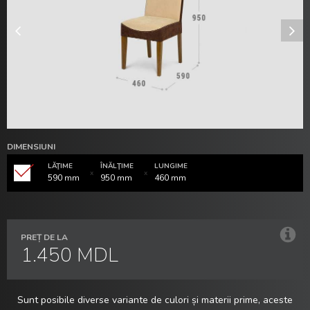
DIMENSIUNI
LĂŢIME
ÎNĂLŢIME
LUNGIME
590 mm
950 mm
460 mm
PREȚ DE LA
1.450 MDL
Sunt posibile diverse variante de culori și materii prime, aceste