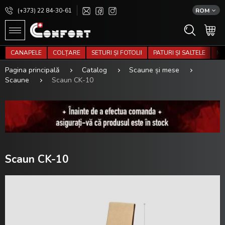
(+373) 22 84-30-61
ROM
CANAPELE
COLȚARE
SETURI ȘI FOTOLII
PATURI ȘI SALTELE
MO
Pagina principală
Catalog
Scaune și mese
Scaune
Scaun CK-10
Scaun CK-10