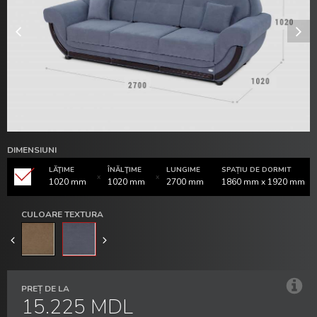
DIMENSIUNI
LĂŢIME
ÎNĂLŢIME
LUNGIME
SPAȚIU DE DORMIT
1020 mm
1020 mm
2700 mm
1860 mm x 1920 mm
CULOARE TEXTURA
PREȚ DE LA
15.225 MDL