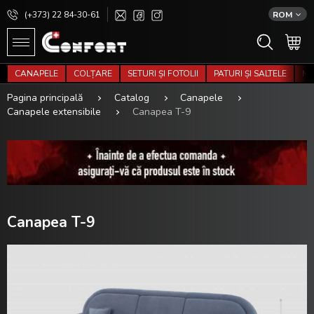
(+373) 22 84-30-61
ROM
CANAPELE
COLȚARE
SETURI ȘI FOTOLII
PATURI ȘI SALTELE
MO
Pagina principală
Catalog
Canapele
Canapele extensibile
Canapea T-9
Canapea T-9